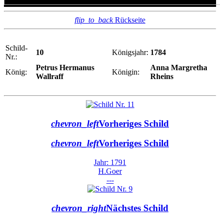
flip_to_back
Rückseite
Schild-
10
Königsjahr:
1784
Nr.:
Petrus Hermanus
Anna Margretha
König:
Königin:
Wallraff
Rheins
chevron_left
Vorheriges Schild
chevron_left
Vorheriges Schild
Jahr: 1791
H.Goer
---
chevron_right
Nächstes Schild