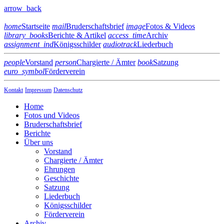
arrow_back
home
Startseite
mail
Bruderschaftsbrief
image
Fotos & Videos
library_books
Berichte & Artikel
access_time
Archiv
assignment_ind
Königsschilder
audiotrack
Liederbuch
people
Vorstand
person
Chargierte / Ämter
book
Satzung
euro_symbol
Förderverein
Kontakt
Impressum
Datenschutz
Home
Fotos und Videos
Bruderschaftsbrief
Berichte
Über uns
Vorstand
Chargierte / Ämter
Ehrungen
Geschichte
Satzung
Liederbuch
Königsschilder
Förderverein
Archiv