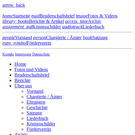
arrow_back
home
Startseite
mail
Bruderschaftsbrief
image
Fotos & Videos
library_books
Berichte & Artikel
access_time
Archiv
assignment_ind
Königsschilder
audiotrack
Liederbuch
people
Vorstand
person
Chargierte / Ämter
book
Satzung
euro_symbol
Förderverein
Kontakt
Impressum
Datenschutz
Home
Fotos und Videos
Bruderschaftsbrief
Berichte
Über uns
Vorstand
Chargierte / Ämter
Ehrungen
Geschichte
Satzung
Liederbuch
Königsschilder
Förderverein
Archiv