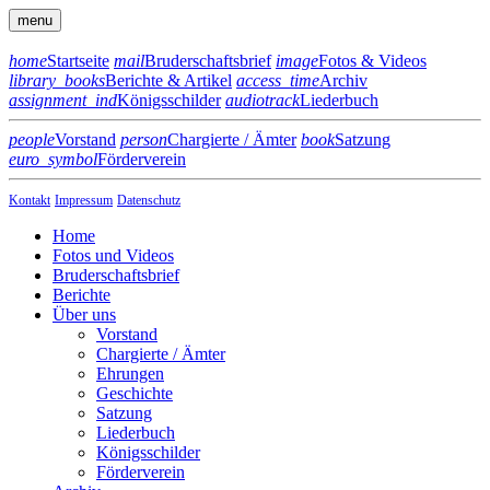
menu
home
Startseite
mail
Bruderschaftsbrief
image
Fotos & Videos
library_books
Berichte & Artikel
access_time
Archiv
assignment_ind
Königsschilder
audiotrack
Liederbuch
people
Vorstand
person
Chargierte / Ämter
book
Satzung
euro_symbol
Förderverein
Kontakt
Impressum
Datenschutz
Home
Fotos und Videos
Bruderschaftsbrief
Berichte
Über uns
Vorstand
Chargierte / Ämter
Ehrungen
Geschichte
Satzung
Liederbuch
Königsschilder
Förderverein