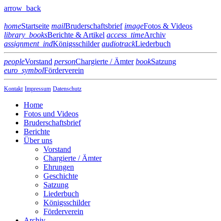
arrow_back
home
Startseite
mail
Bruderschaftsbrief
image
Fotos & Videos
library_books
Berichte & Artikel
access_time
Archiv
assignment_ind
Königsschilder
audiotrack
Liederbuch
people
Vorstand
person
Chargierte / Ämter
book
Satzung
euro_symbol
Förderverein
Kontakt
Impressum
Datenschutz
Home
Fotos und Videos
Bruderschaftsbrief
Berichte
Über uns
Vorstand
Chargierte / Ämter
Ehrungen
Geschichte
Satzung
Liederbuch
Königsschilder
Förderverein
Archiv