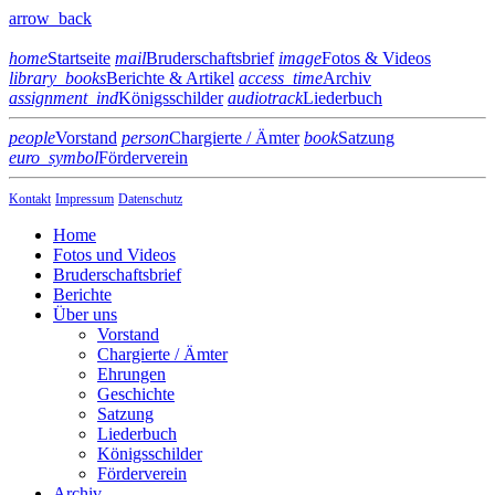
arrow_back
home
Startseite
mail
Bruderschaftsbrief
image
Fotos & Videos
library_books
Berichte & Artikel
access_time
Archiv
assignment_ind
Königsschilder
audiotrack
Liederbuch
people
Vorstand
person
Chargierte / Ämter
book
Satzung
euro_symbol
Förderverein
Kontakt
Impressum
Datenschutz
Home
Fotos und Videos
Bruderschaftsbrief
Berichte
Über uns
Vorstand
Chargierte / Ämter
Ehrungen
Geschichte
Satzung
Liederbuch
Königsschilder
Förderverein
Archiv