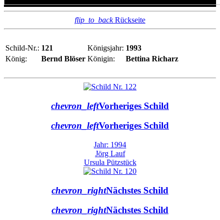
flip_to_back
Rückseite
Schild-Nr.:
121
Königsjahr:
1993
König:
Bernd Blöser
Königin:
Bettina Richarz
chevron_left
Vorheriges Schild
chevron_left
Vorheriges Schild
Jahr: 1994
Jörg Lauf
Ursula Pützstück
chevron_right
Nächstes Schild
chevron_right
Nächstes Schild