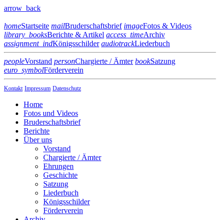
arrow_back
home
Startseite
mail
Bruderschaftsbrief
image
Fotos & Videos
library_books
Berichte & Artikel
access_time
Archiv
assignment_ind
Königsschilder
audiotrack
Liederbuch
people
Vorstand
person
Chargierte / Ämter
book
Satzung
euro_symbol
Förderverein
Kontakt
Impressum
Datenschutz
Home
Fotos und Videos
Bruderschaftsbrief
Berichte
Über uns
Vorstand
Chargierte / Ämter
Ehrungen
Geschichte
Satzung
Liederbuch
Königsschilder
Förderverein
Archiv