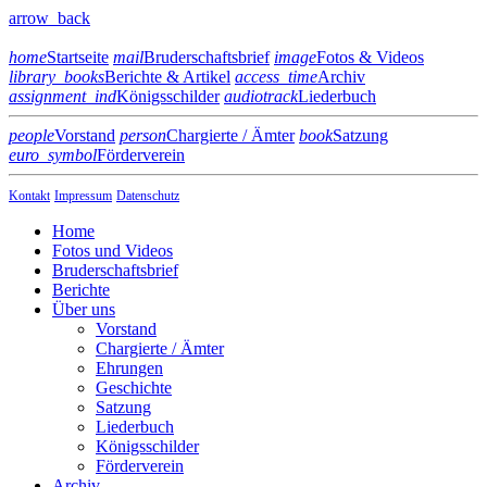
arrow_back
home
Startseite
mail
Bruderschaftsbrief
image
Fotos & Videos
library_books
Berichte & Artikel
access_time
Archiv
assignment_ind
Königsschilder
audiotrack
Liederbuch
people
Vorstand
person
Chargierte / Ämter
book
Satzung
euro_symbol
Förderverein
Kontakt
Impressum
Datenschutz
Home
Fotos und Videos
Bruderschaftsbrief
Berichte
Über uns
Vorstand
Chargierte / Ämter
Ehrungen
Geschichte
Satzung
Liederbuch
Königsschilder
Förderverein
Archiv