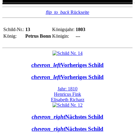
flip_to_back
Rückseite
Schild-Nr.:
13
Königsjahr:
1803
König:
Petrus Bonn
Königin:
---
chevron_left
Vorheriges Schild
chevron_left
Vorheriges Schild
Jahr: 1810
Henricus Fink
Elisabeth Richarz
chevron_right
Nächstes Schild
chevron_right
Nächstes Schild