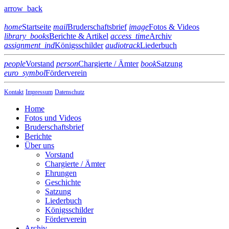
arrow_back
home
Startseite
mail
Bruderschaftsbrief
image
Fotos & Videos
library_books
Berichte & Artikel
access_time
Archiv
assignment_ind
Königsschilder
audiotrack
Liederbuch
people
Vorstand
person
Chargierte / Ämter
book
Satzung
euro_symbol
Förderverein
Kontakt
Impressum
Datenschutz
Home
Fotos und Videos
Bruderschaftsbrief
Berichte
Über uns
Vorstand
Chargierte / Ämter
Ehrungen
Geschichte
Satzung
Liederbuch
Königsschilder
Förderverein
Archiv