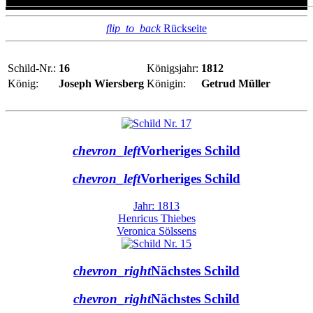
flip_to_back
Rückseite
Schild-Nr.:
16
Königsjahr:
1812
König:
Joseph Wiersberg
Königin:
Getrud Müller
chevron_left
Vorheriges Schild
chevron_left
Vorheriges Schild
Jahr: 1813
Henricus Thiebes
Veronica Sölssens
chevron_right
Nächstes Schild
chevron_right
Nächstes Schild