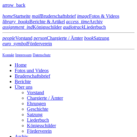
arrow_back
home
Startseite
mail
Bruderschaftsbrief
image
Fotos & Videos
library_books
Berichte & Artikel
access_time
Archiv
assignment_ind
Königsschilder
audiotrack
Liederbuch
people
Vorstand
person
Chargierte / Ämter
book
Satzung
euro_symbol
Förderverein
Kontakt
Impressum
Datenschutz
Home
Fotos und Videos
Bruderschaftsbrief
Berichte
Über uns
Vorstand
Chargierte / Ämter
Ehrungen
Geschichte
Satzung
Liederbuch
Königsschilder
Förderverein
Archiv