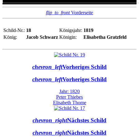
flip_to_front
Vorderseite
Schild-Nr.:
18
Königsjahr:
1819
König:
Jacob Schwarz
Königin:
Elisabetha Gratzfeld
chevron_left
Vorheriges Schild
chevron_left
Vorheriges Schild
Jahr: 1820
Peter Thiebes
Elisabeth Thome
chevron_right
Nächstes Schild
chevron_right
Nächstes Schild