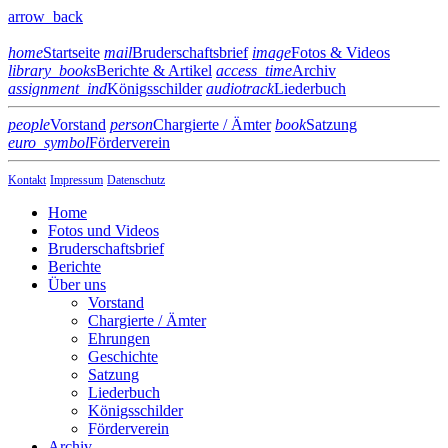
arrow_back
home
Startseite
mail
Bruderschaftsbrief
image
Fotos & Videos
library_books
Berichte & Artikel
access_time
Archiv
assignment_ind
Königsschilder
audiotrack
Liederbuch
people
Vorstand
person
Chargierte / Ämter
book
Satzung
euro_symbol
Förderverein
Kontakt
Impressum
Datenschutz
Home
Fotos und Videos
Bruderschaftsbrief
Berichte
Über uns
Vorstand
Chargierte / Ämter
Ehrungen
Geschichte
Satzung
Liederbuch
Königsschilder
Förderverein
Archiv