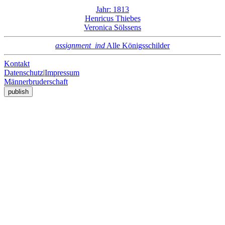
Jahr: 1813
Henricus Thiebes
Veronica Sölssens
assignment_ind
Alle Königsschilder
Kontakt
Datenschutz
|
Impressum
Männerbruderschaft
publish