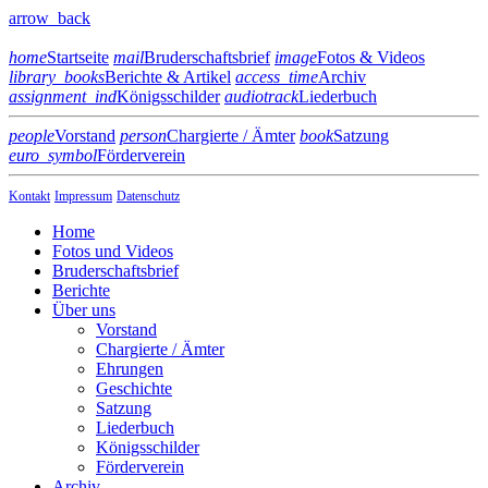
arrow_back
home
Startseite
mail
Bruderschaftsbrief
image
Fotos & Videos
library_books
Berichte & Artikel
access_time
Archiv
assignment_ind
Königsschilder
audiotrack
Liederbuch
people
Vorstand
person
Chargierte / Ämter
book
Satzung
euro_symbol
Förderverein
Kontakt
Impressum
Datenschutz
Home
Fotos und Videos
Bruderschaftsbrief
Berichte
Über uns
Vorstand
Chargierte / Ämter
Ehrungen
Geschichte
Satzung
Liederbuch
Königsschilder
Förderverein
Archiv