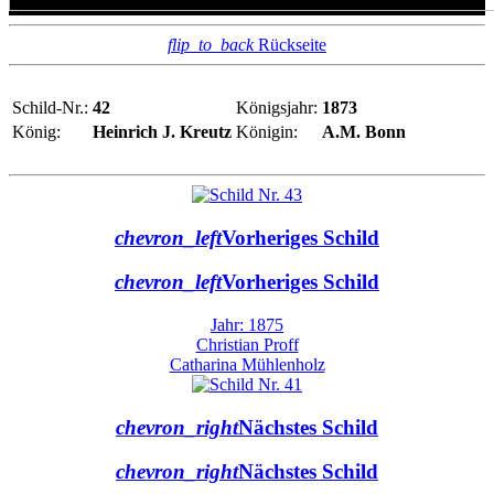
flip_to_back
Rückseite
Schild-Nr.:
42
Königsjahr:
1873
König:
Heinrich J. Kreutz
Königin:
A.M. Bonn
chevron_left
Vorheriges Schild
chevron_left
Vorheriges Schild
Jahr: 1875
Christian Proff
Catharina Mühlenholz
chevron_right
Nächstes Schild
chevron_right
Nächstes Schild