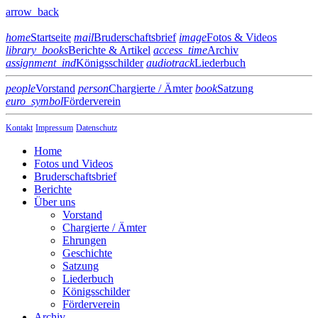
arrow_back
home
Startseite
mail
Bruderschaftsbrief
image
Fotos & Videos
library_books
Berichte & Artikel
access_time
Archiv
assignment_ind
Königsschilder
audiotrack
Liederbuch
people
Vorstand
person
Chargierte / Ämter
book
Satzung
euro_symbol
Förderverein
Kontakt
Impressum
Datenschutz
Home
Fotos und Videos
Bruderschaftsbrief
Berichte
Über uns
Vorstand
Chargierte / Ämter
Ehrungen
Geschichte
Satzung
Liederbuch
Königsschilder
Förderverein
Archiv