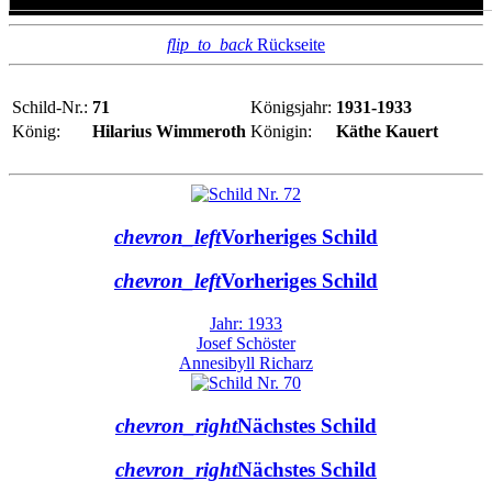
flip_to_back
Rückseite
Schild-Nr.:
71
Königsjahr:
1931-1933
König:
Hilarius Wimmeroth
Königin:
Käthe Kauert
chevron_left
Vorheriges Schild
chevron_left
Vorheriges Schild
Jahr: 1933
Josef Schöster
Annesibyll Richarz
chevron_right
Nächstes Schild
chevron_right
Nächstes Schild