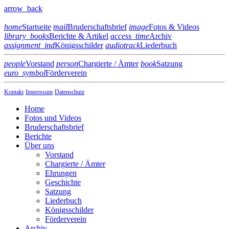
arrow_back
home
Startseite
mail
Bruderschaftsbrief
image
Fotos & Videos
library_books
Berichte & Artikel
access_time
Archiv
assignment_ind
Königsschilder
audiotrack
Liederbuch
people
Vorstand
person
Chargierte / Ämter
book
Satzung
euro_symbol
Förderverein
Kontakt
Impressum
Datenschutz
Home
Fotos und Videos
Bruderschaftsbrief
Berichte
Über uns
Vorstand
Chargierte / Ämter
Ehrungen
Geschichte
Satzung
Liederbuch
Königsschilder
Förderverein
Archiv