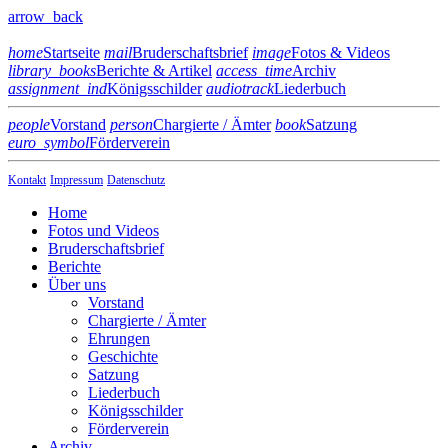
arrow_back
home
Startseite
mail
Bruderschaftsbrief
image
Fotos & Videos
library_books
Berichte & Artikel
access_time
Archiv
assignment_ind
Königsschilder
audiotrack
Liederbuch
people
Vorstand
person
Chargierte / Ämter
book
Satzung
euro_symbol
Förderverein
Kontakt
Impressum
Datenschutz
Home
Fotos und Videos
Bruderschaftsbrief
Berichte
Über uns
Vorstand
Chargierte / Ämter
Ehrungen
Geschichte
Satzung
Liederbuch
Königsschilder
Förderverein
Archiv