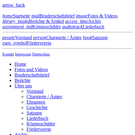
arrow_back
home
Startseite
mail
Bruderschaftsbrief
image
Fotos & Videos
library_books
Berichte & Artikel
access_time
Archiv
assignment_ind
Königsschilder
audiotrack
Liederbuch
people
Vorstand
person
Chargierte / Ämter
book
Satzung
euro_symbol
Förderverein
Kontakt
Impressum
Datenschutz
Home
Fotos und Videos
Bruderschaftsbrief
Berichte
Über uns
Vorstand
Chargierte / Ämter
Ehrungen
Geschichte
Satzung
Liederbuch
Königsschilder
Förderverein
Archiv